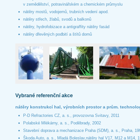
v zemědělství, potravinářském a chemickém průmyslu
nátěry mostů, vodojemů, trubních vedení apod.
nátěry střech, žlabů, svodů a balkonů
nátěry, hydrofobizace a antigraffity nátěry fasád
nátěry dřevěných podbití a štítů domů
Vybrané referenční akce
nátěry konstrukcí hal, výrobních prostor a prům. technolo
P-D Refractories CZ, a. s., provozovna Svitavy, 2011
Polabské Mlékárny, a. s., Poděbrady, 2002
Stavební doprava a mechanizace Praha (SDM), a. s., Praha, 19
Škoda Auto, a. s., Mladá Boleslav,nátěry hal V17, M12 a M14, 