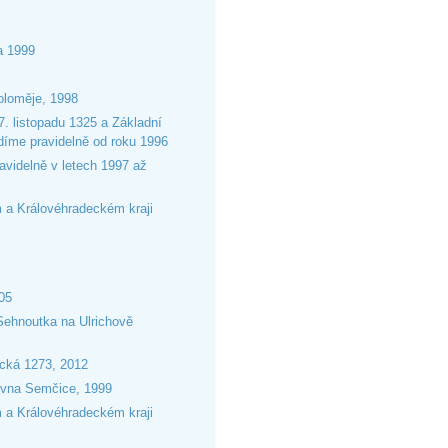
a 1999
oloměje, 1998
7. listopadu 1325 a Základní
díme pravidelně od roku 1996
videlně v letech 1997 až
 a Královéhradeckém kraji
005
Sehnoutka na Ulrichově
ická 1273, 2012
ozovna Semčice, 1999
 a Královéhradeckém kraji