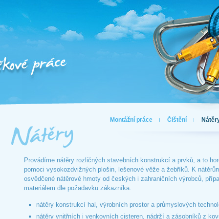
Montážní práce
Čištění
Nátěr
Provádíme nátěry rozličných stavebních konstrukcí a prvků, a to ho
pomoci vysokozdvižných plošin, lešenové věže a žebříků. K nátěrům
osvědčené nátěrové hmoty od českých i zahraničních výrobců, příp
materiálem dle požadavku zákazníka.
nátěry konstrukcí hal, výrobních prostor a průmyslových techno
nátěry vnitřních i venkovních cisteren, nádrží a zásobníků z ko