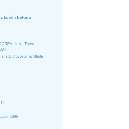
1
 z kovů i betonu
TAGREA, a. s., Tábor -
2004
 a. s.), provozovna Mladá
1
011
 Labe, 1996