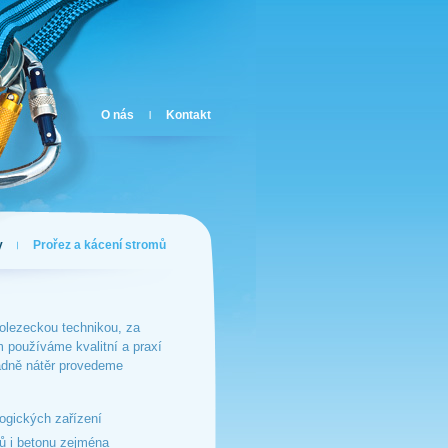
O nás
Kontakt
|
y
Prořez a kácení stromů
rolezeckou technikou, za
 používáme kvalitní a praxí
adně nátěr provedeme
logických zařízení
vů i betonu zejména