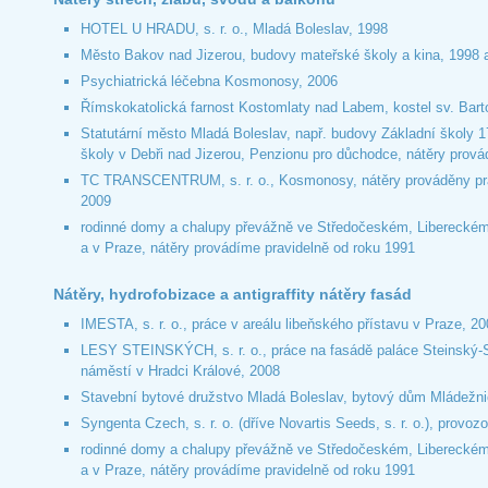
HOTEL U HRADU, s. r. o., Mladá Boleslav, 1998
Město Bakov nad Jizerou, budovy mateřské školy a kina, 1998 
Psychiatrická léčebna Kosmonosy, 2006
Římskokatolická farnost Kostomlaty nad Labem, kostel sv. Bart
Statutární město Mladá Boleslav, např. budovy Základní školy 1
školy v Debři nad Jizerou, Penzionu pro důchodce, nátěry prová
TC TRANSCENTRUM, s. r. o., Kosmonosy, nátěry prováděny pra
2009
rodinné domy a chalupy převážně ve Středočeském, Libereckém
a v Praze, nátěry provádíme pravidelně od roku 1991
Nátěry, hydrofobizace a antigraffity nátěry fasád
IMESTA, s. r. o., práce v areálu libeňského přístavu v Praze, 2
LESY STEINSKÝCH, s. r. o., práce na fasádě paláce Steinský-
náměstí v Hradci Králové, 2008
Stavební bytové družstvo Mladá Boleslav, bytový dům Mládežn
Syngenta Czech, s. r. o. (dříve Novartis Seeds, s. r. o.), prov
rodinné domy a chalupy převážně ve Středočeském, Libereckém
a v Praze, nátěry provádíme pravidelně od roku 1991