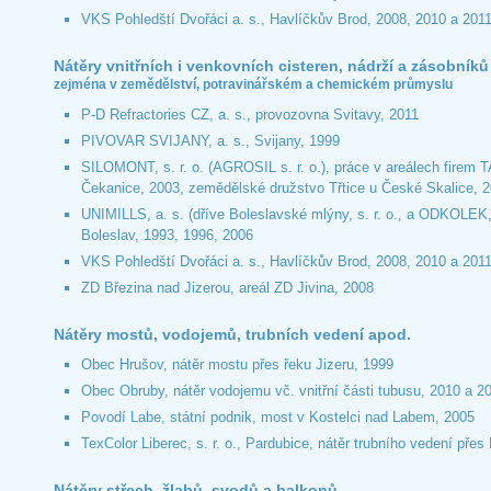
VKS Pohledští Dvořáci a. s., Havlíčkův Brod, 2008, 2010 a 201
Nátěry vnitřních i venkovních cisteren, nádrží a zásobníků
zejména v zemědělství, potravinářském a chemickém průmyslu
P-D Refractories CZ, a. s., provozovna Svitavy, 2011
PIVOVAR SVIJANY, a. s., Svijany, 1999
SILOMONT, s. r. o. (AGROSIL s. r. o.), práce v areálech firem 
Čekanice, 2003, zemědělské družstvo Třtice u České Skalice, 
UNIMILLS, a. s. (dříve Boleslavské mlýny, s. r. o., a ODKOLEK,
Boleslav, 1993, 1996, 2006
VKS Pohledští Dvořáci a. s., Havlíčkův Brod, 2008, 2010 a 201
ZD Březina nad Jizerou, areál ZD Jivina, 2008
Nátěry mostů, vodojemů, trubních vedení apod.
Obec Hrušov, nátěr mostu přes řeku Jizeru, 1999
Obec Obruby, nátěr vodojemu vč. vnitřní části tubusu, 2010 a 2
Povodí Labe, státní podnik, most v Kostelci nad Labem, 2005
TexColor Liberec, s. r. o., Pardubice, nátěr trubního vedení přes
Nátěry střech, žlabů, svodů a balkonů